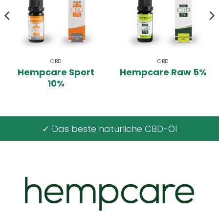
CBD
CBD
Hempcare Sport
Hempcare Raw 5%
10%
✓ Das beste natürliche CBD-Öl